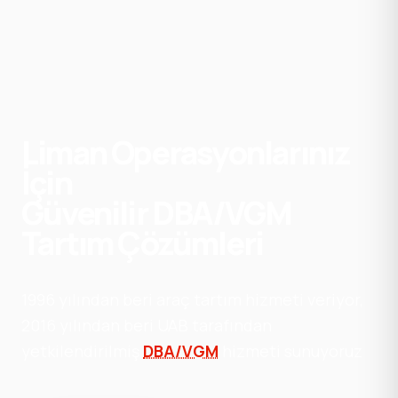
Liman
Operasyonlarınız
İçin
Güvenilir
DBA/VGM
Tartım
Çözümleri
1996 yılından beri araç tartım hizmeti veriyor,
2016 yılından beri UAB tarafından
yetkilendirilmiş
DBA/VGM
hizmeti sunuyoruz